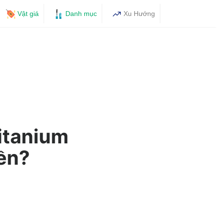
Vật giá
Danh mục
Xu Hướng
itanium
iền?