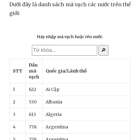
Dưới đây là danh sách mã vạch các nước trên thế
giới:
Hãy nhập mã vạch hoặc tên nước.
🔎
Đầu
STT
mã
Quốc gia/Lãnh thổ
vạch
1
622
Ai Cập
2
530
Albania
3
613
Algeria
4
778
Argentina
5
779
Argentina