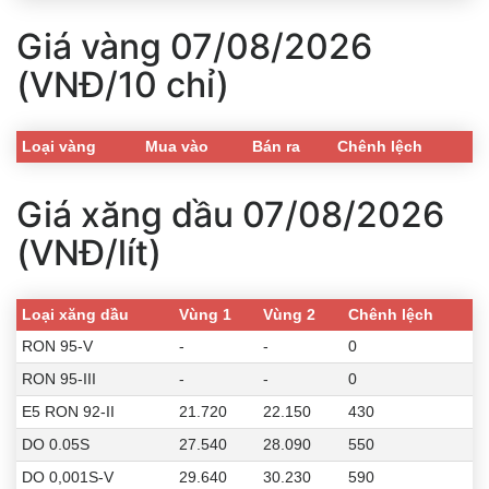
Giá vàng 07/08/2026
(VNĐ/10 chỉ)
Loại vàng
Mua vào
Bán ra
Chênh lệch
Giá xăng dầu 07/08/2026
(VNĐ/lít)
Loại xăng dầu
Vùng 1
Vùng 2
Chênh lệch
RON 95-V
-
-
0
RON 95-III
-
-
0
E5 RON 92-II
21.720
22.150
430
DO 0.05S
27.540
28.090
550
DO 0,001S-V
29.640
30.230
590