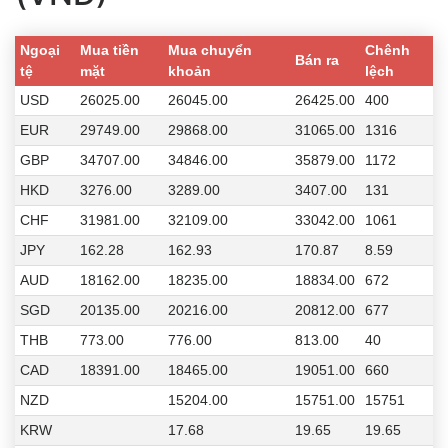
Ngoại
Mua tiền
Mua chuyển
Chênh
Bán ra
tệ
mặt
khoản
lệch
USD
26025.00
26045.00
26425.00
400
EUR
29749.00
29868.00
31065.00
1316
GBP
34707.00
34846.00
35879.00
1172
HKD
3276.00
3289.00
3407.00
131
CHF
31981.00
32109.00
33042.00
1061
JPY
162.28
162.93
170.87
8.59
AUD
18162.00
18235.00
18834.00
672
SGD
20135.00
20216.00
20812.00
677
THB
773.00
776.00
813.00
40
CAD
18391.00
18465.00
19051.00
660
NZD
15204.00
15751.00
15751
KRW
17.68
19.65
19.65