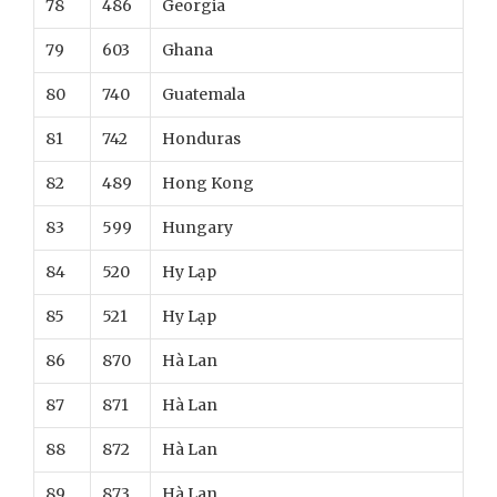
78
486
Georgia
79
603
Ghana
80
740
Guatemala
81
742
Honduras
82
489
Hong Kong
83
599
Hungary
84
520
Hy Lạp
85
521
Hy Lạp
86
870
Hà Lan
87
871
Hà Lan
88
872
Hà Lan
89
873
Hà Lan