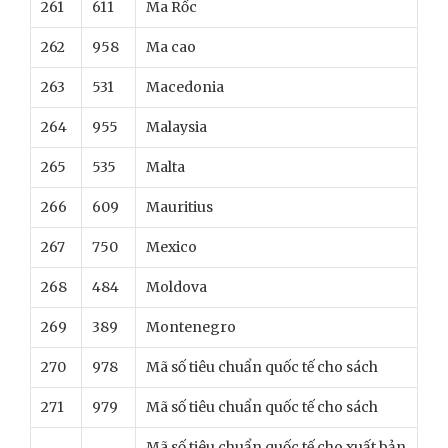
261
611
Ma Rốc
262
958
Ma cao
263
531
Macedonia
264
955
Malaysia
265
535
Malta
266
609
Mauritius
267
750
Mexico
268
484
Moldova
269
389
Montenegro
270
978
Mã số tiêu chuẩn quốc tế cho sách
271
979
Mã số tiêu chuẩn quốc tế cho sách
Mã số tiêu chuẩn quốc tế cho xuất bản