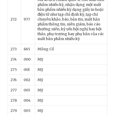
phẩm nhiều kỳ, nhận dạng một xuất
bản phẩm nhiều kỳ dạng giấy in hoặc
điện tử như tạp chí định kỳ, tạp chí
272
977
chuyên khảo, báo, bản tin, xuất bản
phẩm thông tin, niên giám, báo cáo
thường niên, kỷ yếu hội nghị hay hội
thảo, phụ trương hay phụ bản của các
xuất bản phẩm nhiều kỳ
273
865
Mông Cổ
274
000
Mỹ
275
001
Mỹ
276
002
Mỹ
277
003
Mỹ
278
004
Mỹ
279
005
Mỹ