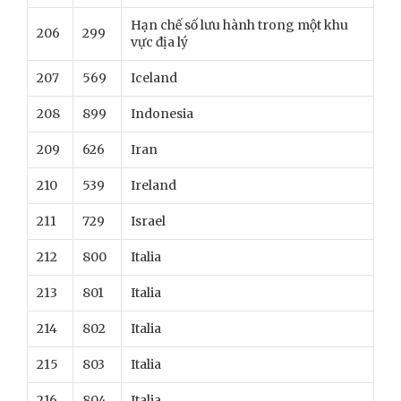
Hạn chế số lưu hành trong một khu
206
299
vực địa lý
207
569
Iceland
208
899
Indonesia
209
626
Iran
210
539
Ireland
211
729
Israel
212
800
Italia
213
801
Italia
214
802
Italia
215
803
Italia
216
804
Italia