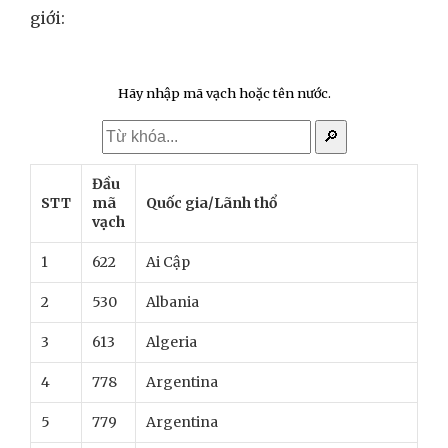
giới:
Hãy nhập mã vạch hoặc tên nước.
🔎
Đầu
STT
mã
Quốc gia/Lãnh thổ
vạch
1
622
Ai Cập
2
530
Albania
3
613
Algeria
4
778
Argentina
5
779
Argentina