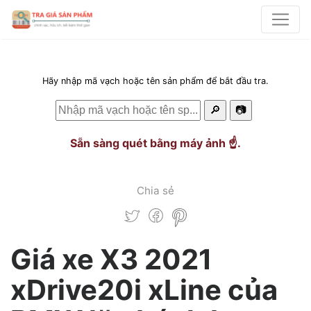
Hãy nhập mã vạch hoặc tên sản phẩm để bắt đầu tra.
🔎
📷
Sẵn sàng quét bằng máy ảnh ☝️.
Chia sẻ
Giá xe X3 2021
xDrive20i xLine của