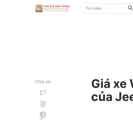
Giá xe
Chia sẻ
của Jee