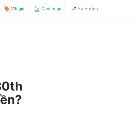
Vật giá
Danh mục
Xu Hướng
80th
iền?