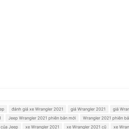
eep
đánh giá xe Wrangler 2021
giá Wrangler 2021
giá Wra
1
Jeep Wrangler 2021 phiên bản mới
Wrangler 2021 phiên b
 của Jeep
xe Wrangler 2021
xe Wrangler 2021 cũ
xe Wran