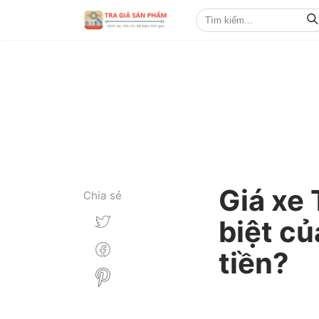
Giá xe
Chia sẻ
biệt củ
tiền?