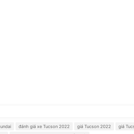
yundai
đánh giá xe Tucson 2022
giá Tucson 2022
giá Tu