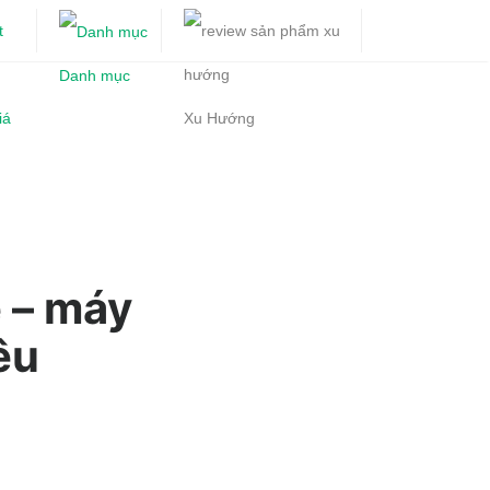
Danh mục
iá
Xu Hướng
 – máy
êu