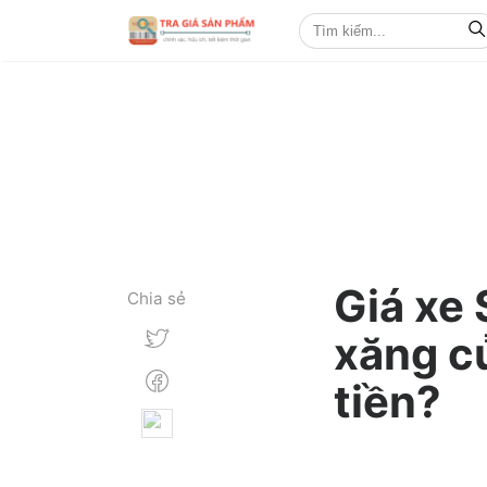
Giá xe
Chia sẻ
xăng c
tiền?