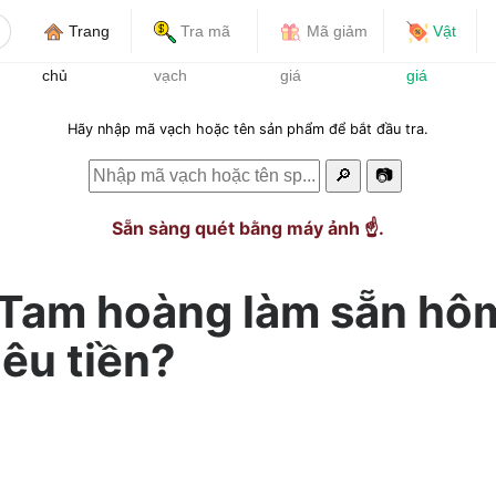
Trang
Tra mã
Mã giảm
Vật
chủ
vạch
giá
giá
Hãy nhập mã vạch hoặc tên sản phẩm để bắt đầu tra.
🔎
📷
Sẵn sàng quét bằng máy ảnh ☝️.
 Tam hoàng làm sẵn hô
êu tiền?