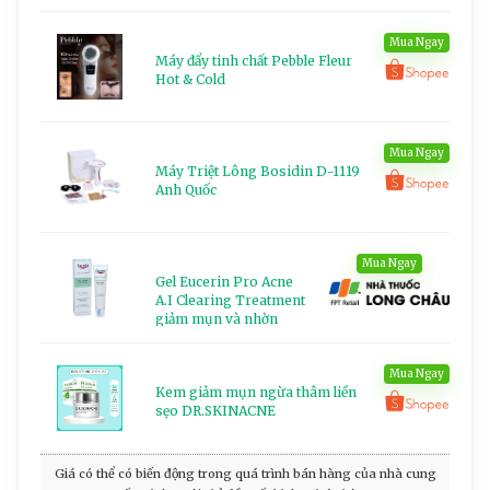
Mua Ngay
Máy đẩy tinh chất Pebble Fleur
Hot & Cold
Mua Ngay
Máy Triệt Lông Bosidin D-1119
Anh Quốc
Mua Ngay
Gel Eucerin Pro Acne
A.I Clearing Treatment
giảm mụn và nhờn
(40ml)
Mua Ngay
Kem giảm mụn ngừa thâm liền
sẹo DR.SKINACNE
Giá có thể có biến động trong quá trình bán hàng của nhà cung