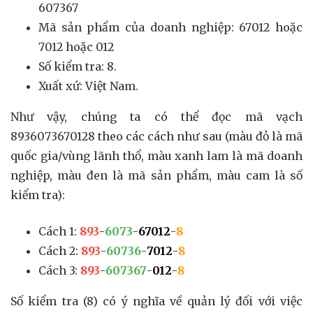
607367
Mã sản phẩm của doanh nghiệp: 67012 hoặc
7012 hoặc 012
Số kiểm tra: 8.
Xuất xứ: Việt Nam.
Như vậy, chúng ta có thể đọc mã vạch
8936073670128 theo các cách như sau (màu đỏ là mã
quốc gia/vùng lãnh thổ, màu xanh lam là mã doanh
nghiệp, màu đen là mã sản phẩm, màu cam là số
kiểm tra):
Cách 1:
893
-
6073
-
67012
-
8
Cách 2:
893
-
60736
-
7012
-
8
Cách 3:
893
-
607367
-
012
-
8
Số kiểm tra (8) có ý nghĩa về quản lý đối với việc