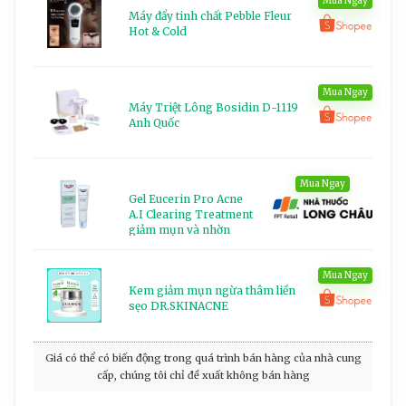
Mua Ngay
Máy đẩy tinh chất Pebble Fleur
Hot & Cold
Mua Ngay
Máy Triệt Lông Bosidin D-1119
Anh Quốc
Mua Ngay
Gel Eucerin Pro Acne
A.I Clearing Treatment
giảm mụn và nhờn
(40ml)
Mua Ngay
Kem giảm mụn ngừa thâm liền
sẹo DR.SKINACNE
Giá có thể có biến động trong quá trình bán hàng của nhà cung
cấp, chúng tôi chỉ đề xuất không bán hàng