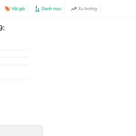
Vật giá
Danh mục
Xu hướng
9: