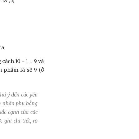
 18 (3)
ra
 cách 10 - 1 = 9 và
n phẩm là số 9 (ở
chú ý đến các yếu
in nhãn phụ bằng
sắc cạnh của các
 ghi chi tiết, rõ