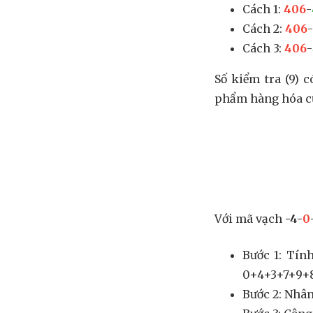
Cách 1:
406
-
Cách 2:
406
-
Cách 3:
406
-
Số kiểm tra (9) 
phẩm hàng hóa củ
Với mã vạch
-4-
0
Bước 1: Tính
0+4+3+7+9+8 
Bước 2: Nhân (