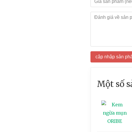
cập nhập sản ph
Một số 