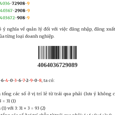
4036
-
72908
-
9
40367
-
2908
-
9
403672
-
908
-
9
có ý nghĩa về quản lý đối với việc đăng nhập, đăng xuất
a từng loại doanh nghiệp.
4064036729089
-6-
4
-0-
3
-6-
7
-2-
9
-0-
8
, ta có:
 tổng các số ở vị trí lẻ từ trái qua phải (lưu ý không 
= 31 (1)
1) với 3: 31 × 3 = 93 (2)