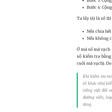
Bước 3: Cộng 
Bước 4: Cộng (
Ta lấy (4) là số 11
Nếu chia hết
Nếu không ch
Ở mã số mã vạch nà
số kiểm tra bằng
cuối mã vạch). Do
Khi
kiểm tra m
tố khác như ki
tiếng việt đối 
đường viền, log
ràng.