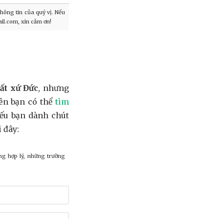
hông tin của quý vị. Nếu
il.com, xin cảm ơn!
ất xứ Đức
, nhưng
ên bạn có thể
tìm
nếu bạn dành chút
 đây:
ng hợp lý, những trường