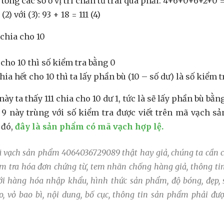
tổng các số ở vị trí chẵn từ trái qua phải: 4+6+0+6+2+0 =
2) với (3): 93 + 18 = 111 (4)
1 chia cho 10
 cho 10 thì số kiểm tra bằng 0
ia hết cho 10 thì ta lấy phần bù (10 – số dư) là số kiểm t
y ta thấy 111 chia cho 10 dư 1, tức là sẽ lấy phần bù bằng
 9 này trùng với số kiểm tra được viết trên mã vạch sả
 đó,
đây là sản phẩm có mã vạch hợp lệ.
ã vạch sản phẩm 4064036729089 thật hay giả
, chúng ta cần 
ểm tra hóa đơn chứng từ, tem nhãn chống hàng giả, thông t
với hàng hóa nhập khẩu, hình thức sản phẩm, độ bóng, đẹp, 
o, vỏ bao bì, nội dung, bố cục, thông tin sản phẩm phải được