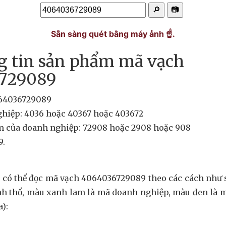
🔎
📷
Sẵn sàng quét bằng máy ảnh ☝️.
g tin sản phẩm mã vạch
729089
064036729089
hiệp: 4036 hoặc 40367 hoặc 403672
 của doanh nghiệp: 72908 hoặc 2908 hoặc 908
9.
.
a có thể đọc mã vạch 4064036729089 theo các cách như 
nh thổ, màu xanh lam là mã doanh nghiệp, màu đen là
a):