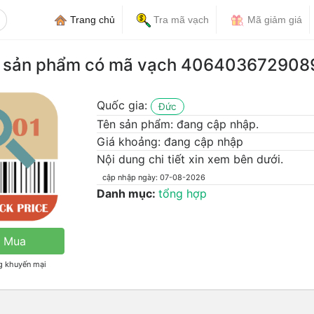
Trang chủ
Tra mã vạch
Mã giảm giá
n sản phẩm có mã vạch 406403672908
Quốc gia:
Đức
Tên sản phẩm:
đang cập nhập.
Giá khoảng: đang cập nhập
Nội dung chi tiết xin xem bên dưới.
cập nhập ngày: 07-08-2026
Danh mục:
tổng hợp
 Mua
ng khuyến mại