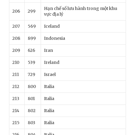
Hạn chế số lưu hành trong một khu
206
299
vực địa lý
207
569
Iceland
208
899
Indonesia
209
626
Iran
210
539
Ireland
211
729
Israel
212
800
Italia
213
801
Italia
214
802
Italia
215
803
Italia
216
804
Italia