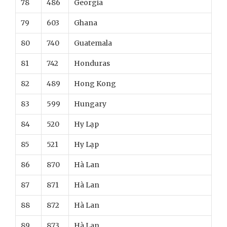
78
486
Georgia
79
603
Ghana
80
740
Guatemala
81
742
Honduras
82
489
Hong Kong
83
599
Hungary
84
520
Hy Lạp
85
521
Hy Lạp
86
870
Hà Lan
87
871
Hà Lan
88
872
Hà Lan
89
873
Hà Lan