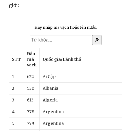
giới:
Hãy nhập mã vạch hoặc tên nước.
🔎
Đầu
STT
mã
Quốc gia/Lãnh thổ
vạch
1
622
Ai Cập
2
530
Albania
3
613
Algeria
4
778
Argentina
5
779
Argentina