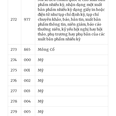
phẩm nhiều kỳ, nhận dạng một xuất
bản phẩm nhiều kỳ dạng giấy in hoặc
điện tử như tạp chí định kỳ, tạp chí
272
977
chuyên khảo, báo, bản tin, xuất bản
phẩm thông tin, niên giám, báo cáo
thường niên, kỷ yếu hội nghị hay hội
thảo, phụ trương hay phụ bản của các
xuất bản phẩm nhiều kỳ
273
865
Mông Cổ
274
000
Mỹ
275
001
Mỹ
276
002
Mỹ
277
003
Mỹ
278
004
Mỹ
279
005
Mỹ