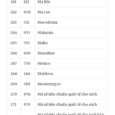
261
611
Ma Rốc
262
958
Ma cao
263
531
Macedonia
264
955
Malaysia
265
535
Malta
266
609
Mauritius
267
750
Mexico
268
484
Moldova
269
389
Montenegro
270
978
Mã số tiêu chuẩn quốc tế cho sách
271
979
Mã số tiêu chuẩn quốc tế cho sách
Mã số tiêu chuẩn quốc tế cho xuất bản