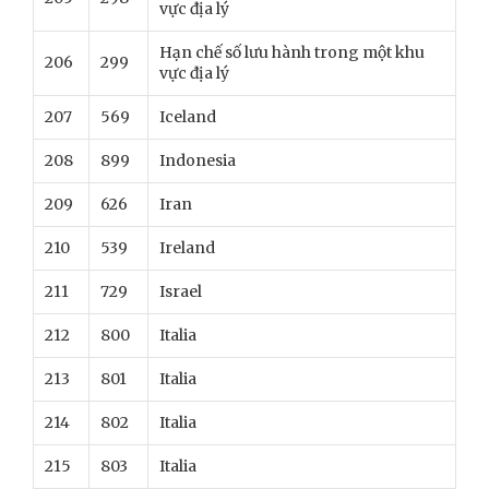
vực địa lý
Hạn chế số lưu hành trong một khu
206
299
vực địa lý
207
569
Iceland
208
899
Indonesia
209
626
Iran
210
539
Ireland
211
729
Israel
212
800
Italia
213
801
Italia
214
802
Italia
215
803
Italia