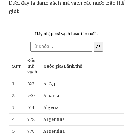
Dưới đây là danh sách mã vạch các nước trên thế
giới:
Hãy nhập mã vạch hoặc tên nước.
🔎
Đầu
STT
mã
Quốc gia/Lãnh thổ
vạch
1
622
Ai Cập
2
530
Albania
3
613
Algeria
4
778
Argentina
5
779
Argentina