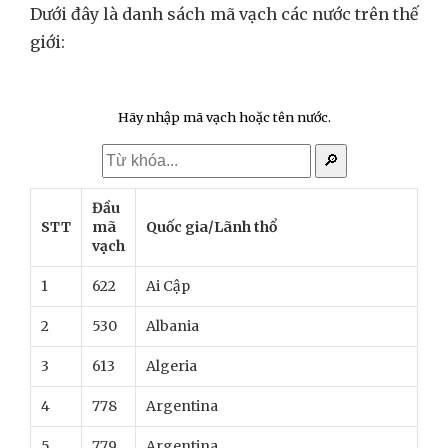
Dưới đây là danh sách mã vạch các nước trên thế
giới:
Hãy nhập mã vạch hoặc tên nước.
🔎
Đầu
STT
mã
Quốc gia/Lãnh thổ
vạch
1
622
Ai Cập
2
530
Albania
3
613
Algeria
4
778
Argentina
5
779
Argentina