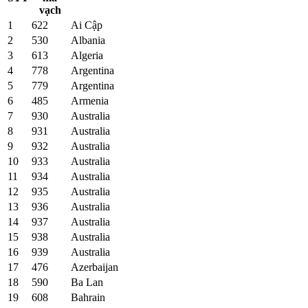
vạch
1
622
Ai Cập
2
530
Albania
3
613
Algeria
4
778
Argentina
5
779
Argentina
6
485
Armenia
7
930
Australia
8
931
Australia
9
932
Australia
10
933
Australia
11
934
Australia
12
935
Australia
13
936
Australia
14
937
Australia
15
938
Australia
16
939
Australia
17
476
Azerbaijan
18
590
Ba Lan
19
608
Bahrain