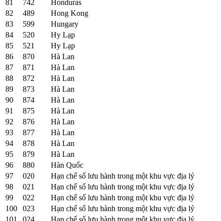
81
742
Honduras
82
489
Hong Kong
83
599
Hungary
84
520
Hy Lạp
85
521
Hy Lạp
86
870
Hà Lan
87
871
Hà Lan
88
872
Hà Lan
89
873
Hà Lan
90
874
Hà Lan
91
875
Hà Lan
92
876
Hà Lan
93
877
Hà Lan
94
878
Hà Lan
95
879
Hà Lan
96
880
Hàn Quốc
97
020
Hạn chế số lưu hành trong một khu vực địa lý
98
021
Hạn chế số lưu hành trong một khu vực địa lý
99
022
Hạn chế số lưu hành trong một khu vực địa lý
100
023
Hạn chế số lưu hành trong một khu vực địa lý
101
024
Hạn chế số lưu hành trong một khu vực địa lý