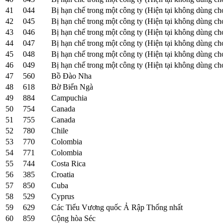
41
044
Bị hạn chế trong một công ty (Hiện tại không dùng ch
42
045
Bị hạn chế trong một công ty (Hiện tại không dùng ch
43
046
Bị hạn chế trong một công ty (Hiện tại không dùng ch
44
047
Bị hạn chế trong một công ty (Hiện tại không dùng ch
45
048
Bị hạn chế trong một công ty (Hiện tại không dùng ch
46
049
Bị hạn chế trong một công ty (Hiện tại không dùng ch
47
560
Bồ Đào Nha
48
618
Bờ Biển Ngà
49
884
Campuchia
50
754
Canada
51
755
Canada
52
780
Chile
53
770
Colombia
54
771
Colombia
55
744
Costa Rica
56
385
Croatia
57
850
Cuba
58
529
Cyprus
59
629
Các Tiểu Vương quốc Ả Rập Thống nhất
60
859
Cộng hòa Séc