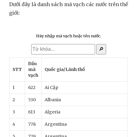
Dưới đây là danh sách mã vạch các nước trên thế
giới:
Hãy nhập mã vạch hoặc tên nước.
🔎
Đầu
STT
mã
Quốc gia/Lãnh thổ
vạch
1
622
Ai Cập
2
530
Albania
3
613
Algeria
4
778
Argentina
5
779
Argentina