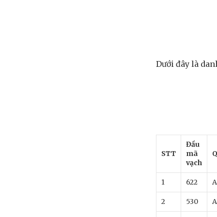
Dưới đây là dan
Đầu
STT
mã
Q
vạch
1
622
A
2
530
A