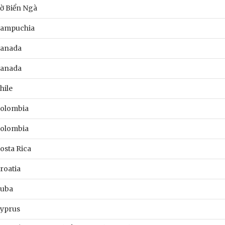
ờ Biển Ngà
ampuchia
anada
anada
hile
olombia
olombia
osta Rica
roatia
uba
yprus