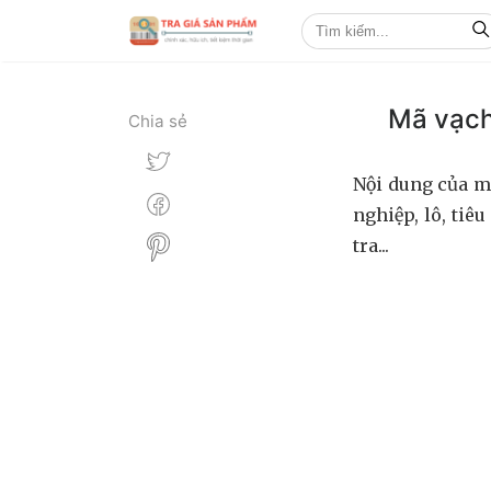
Mã vạch
Chia sẻ
Nội dung của m
nghiệp, lô, tiê
tra...