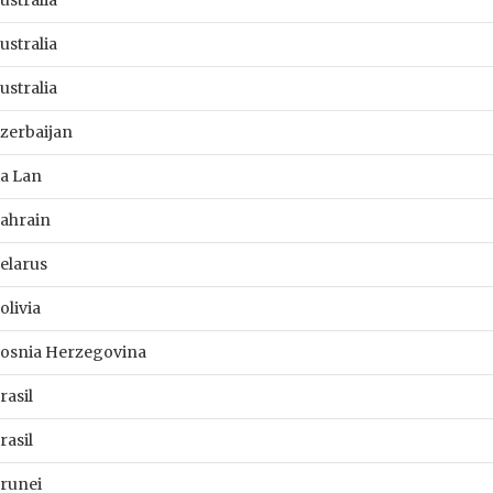
ustralia
ustralia
ustralia
zerbaijan
a Lan
ahrain
elarus
olivia
osnia Herzegovina
rasil
rasil
runei