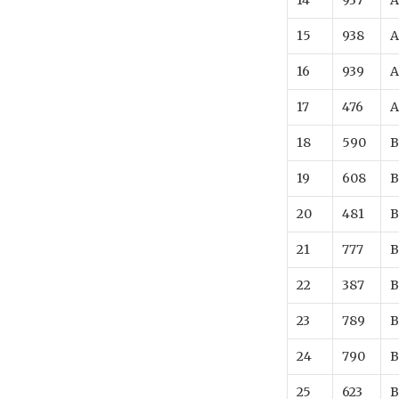
14
937
A
15
938
A
16
939
A
17
476
A
18
590
B
19
608
B
20
481
B
21
777
B
22
387
B
23
789
B
24
790
B
25
623
B