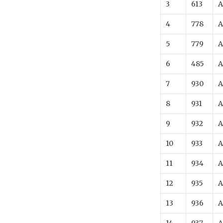
3
613
A
4
778
A
5
779
A
6
485
A
7
930
A
8
931
A
9
932
A
10
933
A
11
934
A
12
935
A
13
936
A