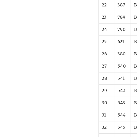
22
387
B
23
789
B
24
790
B
25
623
B
26
380
B
27
540
B
28
541
B
29
542
B
30
543
B
31
544
B
32
545
B