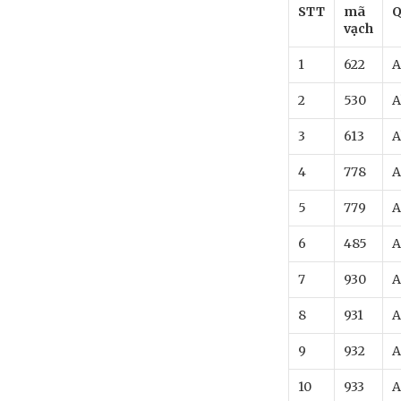
STT
mã
Q
vạch
1
622
A
2
530
A
3
613
A
4
778
A
5
779
A
6
485
A
7
930
A
8
931
A
9
932
A
10
933
A