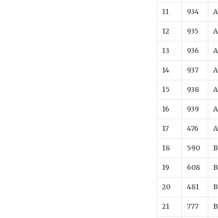
11
934
A
12
935
A
13
936
A
14
937
A
15
938
A
16
939
A
17
476
A
18
590
B
19
608
B
20
481
B
21
777
B