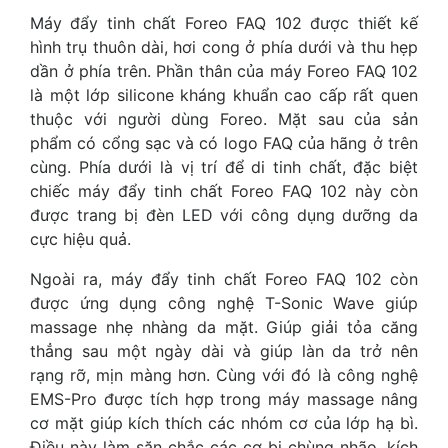
Máy đẩy tinh chất Foreo FAQ 102 được thiết kế
hình trụ thuôn dài, hơi cong ở phía dưới và thu hẹp
dần ở phía trên. Phần thân của máy Foreo FAQ 102
là một lớp silicone kháng khuẩn cao cấp rất quen
thuộc với người dùng Foreo. Mặt sau của sản
phẩm có cổng sạc và có logo FAQ của hãng ở trên
cùng. Phía dưới là vị trí để di tinh chất, đặc biệt
chiếc máy đẩy tinh chất Foreo FAQ 102 này còn
được trang bị đèn LED với công dụng dưỡng da
cực hiệu quả.
Ngoài ra, máy đẩy tinh chất Foreo FAQ 102 còn
được ứng dụng công nghệ T-Sonic Wave giúp
massage nhẹ nhàng da mặt. Giúp giải tỏa căng
thẳng sau một ngày dài và giúp làn da trở nên
rạng rỡ, mịn màng hơn. Cùng với đó là công nghệ
EMS-Pro được tích hợp trong máy massage nâng
cơ mặt giúp kích thích các nhóm cơ của lớp hạ bì.
Điều này làm săn chắc các cơ bị chùng nhão, kích