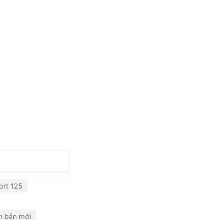
ort 125
n bản mới