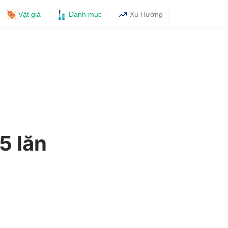
Vật giá
Danh mục
Xu Hướng
5 lăn