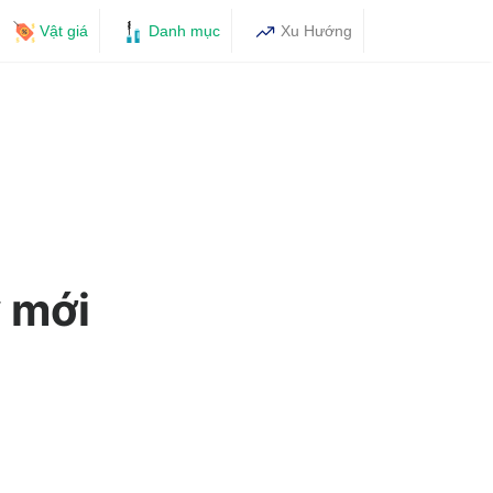
Vật giá
Danh mục
Xu Hướng
 mới