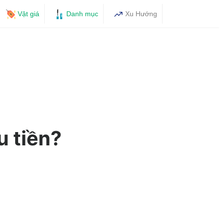
Vật giá
Danh mục
Xu Hướng
u tiền?