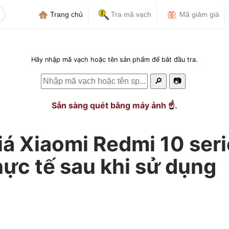
Trang chủ
Tra mã vạch
Mã giảm giá
Hãy nhập mã vạch hoặc tên sản phẩm để bắt đầu tra.
🔎
📷
Sẵn sàng quét bằng máy ảnh ☝️.
iá Xiaomi Redmi 10 ser
ực tế sau khi sử dụng