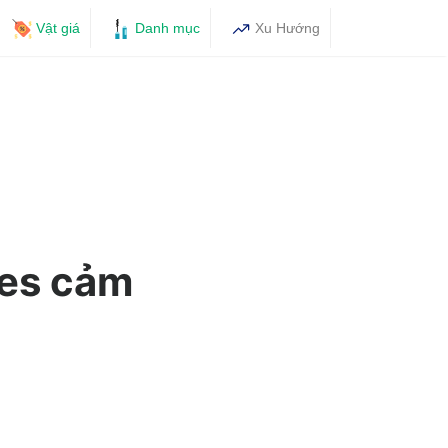
Vật giá
Danh mục
Xu Hướng
ies cảm