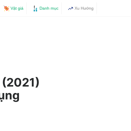
Vật giá
Danh mục
Xu Hướng
 (2021)
dụng