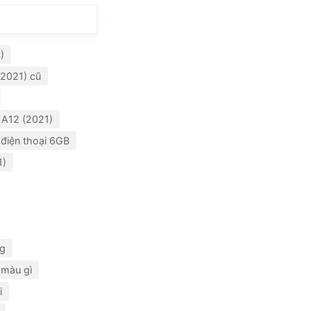
)
2021) cũ
 A12 (2021)
điện thoại 6GB
1)
ng
 màu gì
i