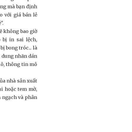
àng mà bạn định
 với giá bán lẻ
".
sẽ không bao giờ
bị in sai lệch,
ị bong tróc... là
ội dung nhãn dán
lô, thông tin mô
ủa nhà sản xuất
ại hoặc tem mờ,
h ngạch và phân