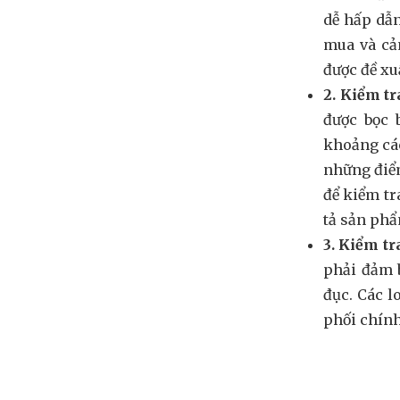
dễ hấp dẫn
mua và cả
được đề xu
2. Kiểm tr
được bọc 
khoảng các
những điểm
để kiểm tr
tả sản phẩm
3. Kiểm t
phải đảm b
đục. Các l
phối chín