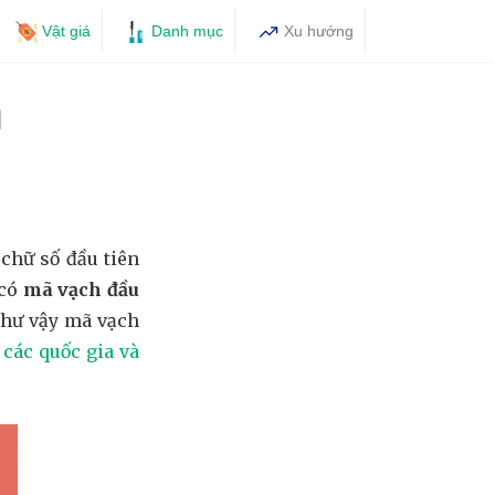
Vật giá
Danh mục
Xu hướng
1
chữ số đầu tiên
 có
mã vạch đầu
Như vậy mã vạch
các quốc gia và