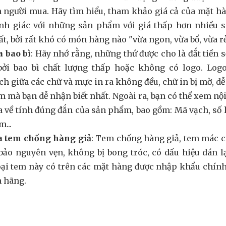
 người mua. Hãy tìm hiểu, tham khảo giá cả của mặt h
nh giác với những sản phẩm với giá thấp hơn nhiều so
ất, bởi rất khó có món hàng nào "vừa ngon, vừa bổ, vừa rẻ
a bao bì
: Hãy nhớ rằng, những thứ được cho là đắt tiền 
bởi bao bì chất lượng thấp hoặc không có logo. Logo 
h giữa các chữ và mực in ra không đều, chữ in bị mờ, dễ b
 mà bạn dễ nhận biết nhất. Ngoài ra, bạn có thể xem n
a về tính đúng đắn của sản phẩm, bao gồm: Mã vạch, số 
...
ra tem chống hàng giả
: Tem chống hàng giả, tem mác c
ảo nguyên vẹn, không bị bong tróc, có dấu hiệu dán l
oại tem này có trên các mặt hàng được nhập khẩu chín
h hãng.