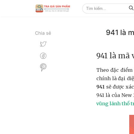
941 là 
Chia sẻ
941 là mã 
Theo đặc điểm 
chính là đại di
941
sẽ được xác
941 là của New
vũng lãnh thổ t