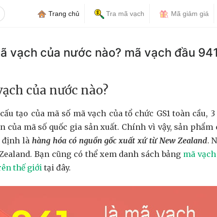
Trang chủ
Tra mã vạch
Mã giảm giá
mã vạch của nước nào? mã vạch đầu 94
vạch của nước nào?
cấu tạo của mã số mã vạch của tổ chức GS1 toàn cầu, 3 
ện của mã số quốc gia sản xuất. Chính vì vậy, sản phẩm
 định là
hàng hóa có nguồn gốc xuất xứ từ New Zealand
. 
 Zealand. Bạn cũng có thể xem danh sách bảng
mã vạch 
rên thế giới
tại đây.