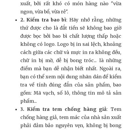
xuất, bởi rất khó có món hàng nào "vừa
ngon, vừa bổ, vừa rẻ".
2. Kiểm tra bao bì
: Hãy nhớ rằng, những
thứ được cho là đắt tiền sẽ không bao giờ
được bọc bởi bao bì chất lượng thấp hoặc
không có logo. Logo bị in sai lệch, khoảng
cách giữa các chữ và mực in ra không đều,
chữ in bị mờ, dễ bị bong tróc... là những
điểm mà bạn dễ nhận biết nhất. Ngoài ra,
bạn có thể xem nội dung nhãn dán để kiểm
tra về tính đúng đắn của sản phẩm, bao
gồm: Mã vạch, số lô, thông tin mô tả sản
phẩm...
3. Kiểm tra tem chống hàng giả
: Tem
chống hàng giả, tem mác của nhà sản xuất
phải đảm bảo nguyên vẹn, không bị bong