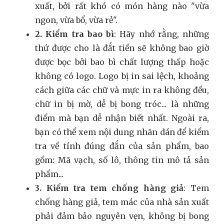
xuất, bởi rất khó có món hàng nào "vừa
ngon, vừa bổ, vừa rẻ".
2. Kiểm tra bao bì
: Hãy nhớ rằng, những
thứ được cho là đắt tiền sẽ không bao giờ
được bọc bởi bao bì chất lượng thấp hoặc
không có logo. Logo bị in sai lệch, khoảng
cách giữa các chữ và mực in ra không đều,
chữ in bị mờ, dễ bị bong tróc... là những
điểm mà bạn dễ nhận biết nhất. Ngoài ra,
bạn có thể xem nội dung nhãn dán để kiểm
tra về tính đúng đắn của sản phẩm, bao
gồm: Mã vạch, số lô, thông tin mô tả sản
phẩm...
3. Kiểm tra tem chống hàng giả
: Tem
chống hàng giả, tem mác của nhà sản xuất
phải đảm bảo nguyên vẹn, không bị bong