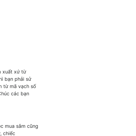
 xuất xứ từ
ì bạn phải sử
m từ mã vạch số
Chúc các bạn
iệc mua sắm cũng
, chiếc