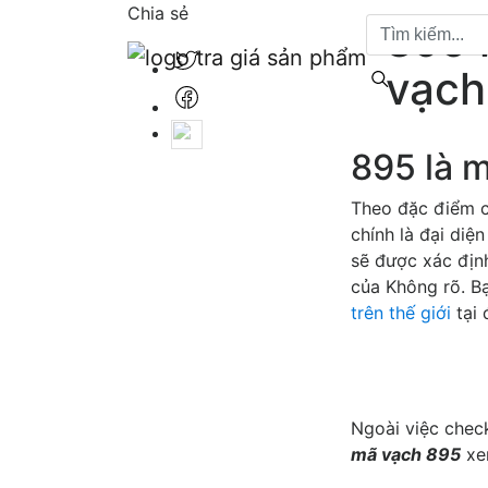
Chia sẻ
895 
vạch
895 là 
Theo đặc điểm c
chính là đại diệ
sẽ được xác địn
của Không rõ. B
trên thế giới
tại 
Ngoài việc che
mã vạch 895
xe