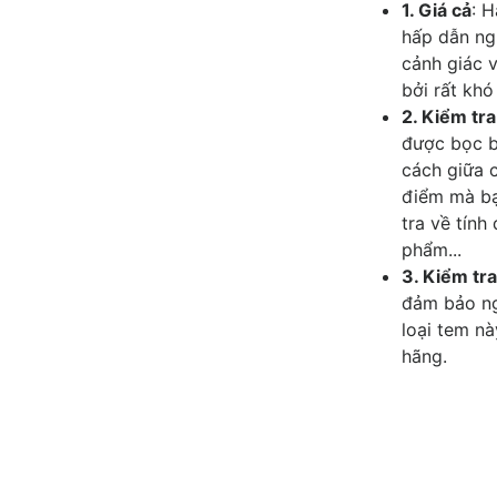
1. Giá cả
: 
hấp dẫn ng
cảnh giác v
bởi rất khó
2. Kiểm tra
được bọc b
cách giữa c
điểm mà bạ
tra về tính
phẩm...
3. Kiểm tr
đảm bảo ng
loại tem n
hãng.