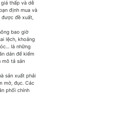
 giá thấp và dễ
 bạn định mua và
ẻ được đề xuất,
không bao giờ
ai lệch, khoảng
óc... là những
hãn dán để kiểm
n mô tả sản
à sản xuất phải
em mờ, đục. Các
ân phối chính