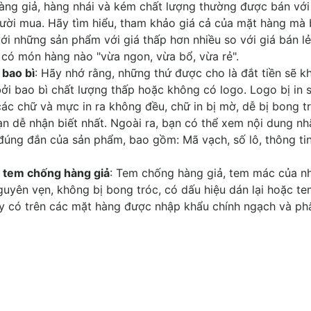
Hàng giả, hàng nhái và kém chất lượng thường được bán với
ười mua. Hãy tìm hiểu, tham khảo giá cả của mặt hàng mà
ới những sản phẩm với giá thấp hơn nhiều so với giá bán l
 có món hàng nào "vừa ngon, vừa bổ, vừa rẻ".
 bao bì
: Hãy nhớ rằng, những thứ được cho là đắt tiền sẽ 
ởi bao bì chất lượng thấp hoặc không có logo. Logo bị in s
ác chữ và mực in ra không đều, chữ in bị mờ, dễ bị bong tr
n dễ nhận biết nhất. Ngoài ra, bạn có thể xem nội dung n
 đúng đắn của sản phẩm, bao gồm: Mã vạch, số lô, thông ti
a tem chống hàng giả
: Tem chống hàng giả, tem mác của nh
uyên vẹn, không bị bong tróc, có dấu hiệu dán lại hoặc t
ày có trên các mặt hàng được nhập khẩu chính ngạch và ph