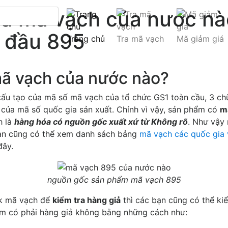
là mã vạch của nước n
 đầu 895
Trang chủ
Tra mã vạch
Mã giảm giá
mã vạch của nước nào?
ấu tạo của mã số mã vạch của tổ chức GS1 toàn cầu, 3 chữ
n của mã số quốc gia sản xuất. Chính vì vậy, sản phẩm có
m
h là
hàng hóa có nguồn gốc xuất xứ từ Không rõ
. Như vậy
ạn cũng có thể xem danh sách bảng
mã vạch các quốc gia 
đây.
nguồn gốc sản phẩm mã vạch 895
ck mã vạch để
kiểm tra hàng giả
thì các bạn cũng có thể ki
m có phải hàng giả không bằng những cách như: