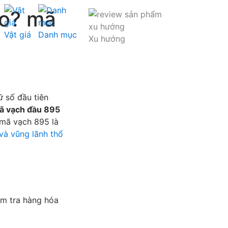
ào? mã
Vật giá
Danh mục
Xu hướng
 số đầu tiên
ã vạch đầu 895
 mã vạch 895 là
và vũng lãnh thổ
ểm tra hàng hóa