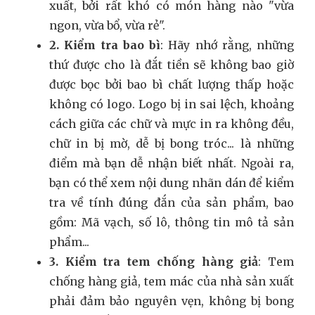
xuất, bởi rất khó có món hàng nào "vừa
ngon, vừa bổ, vừa rẻ".
2. Kiểm tra bao bì
: Hãy nhớ rằng, những
thứ được cho là đắt tiền sẽ không bao giờ
được bọc bởi bao bì chất lượng thấp hoặc
không có logo. Logo bị in sai lệch, khoảng
cách giữa các chữ và mực in ra không đều,
chữ in bị mờ, dễ bị bong tróc... là những
điểm mà bạn dễ nhận biết nhất. Ngoài ra,
bạn có thể xem nội dung nhãn dán để kiểm
tra về tính đúng đắn của sản phẩm, bao
gồm: Mã vạch, số lô, thông tin mô tả sản
phẩm...
3. Kiểm tra tem chống hàng giả
: Tem
chống hàng giả, tem mác của nhà sản xuất
phải đảm bảo nguyên vẹn, không bị bong