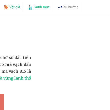
Vật giá
Danh mục
Xu hướng
6
chữ số đầu tiên
 có
mã vạch đầu
y mã vạch 816 là
à vũng lãnh thổ