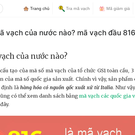
Trang chủ
Tra mã vạch
Mã giảm giá
mã vạch của nước nào? mã vạch đầu 81
vạch của nước nào?
cấu tạo của mã số mã vạch của tổ chức GS1 toàn cầu, 3 
ện của mã số quốc gia sản xuất. Chính vì vậy, sản phẩm
 định là
hàng hóa có nguồn gốc xuất xứ từ Italia
. Như vậ
n cũng có thể xem danh sách bảng
mã vạch các quốc gia v
 đây.