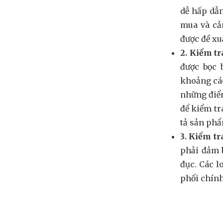
dễ hấp dẫn
mua và cả
được đề xu
2. Kiểm tr
được bọc 
khoảng các
những điểm
để kiểm tr
tả sản phẩm
3. Kiểm t
phải đảm b
đục. Các l
phối chín