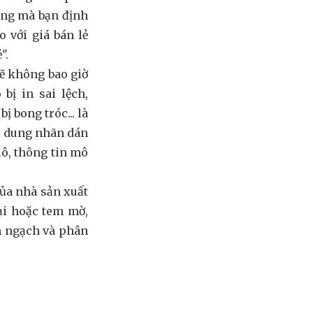
àng mà bạn định
 với giá bán lẻ
".
sẽ không bao giờ
bị in sai lệch,
ị bong tróc... là
ội dung nhãn dán
lô, thông tin mô
ủa nhà sản xuất
ại hoặc tem mờ,
h ngạch và phân