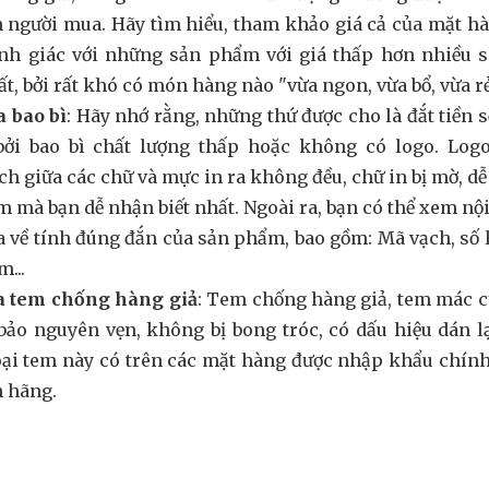
 người mua. Hãy tìm hiểu, tham khảo giá cả của mặt h
nh giác với những sản phẩm với giá thấp hơn nhiều so
ất, bởi rất khó có món hàng nào "vừa ngon, vừa bổ, vừa rẻ
a bao bì
: Hãy nhớ rằng, những thứ được cho là đắt tiền 
bởi bao bì chất lượng thấp hoặc không có logo. Logo 
h giữa các chữ và mực in ra không đều, chữ in bị mờ, dễ b
 mà bạn dễ nhận biết nhất. Ngoài ra, bạn có thể xem n
a về tính đúng đắn của sản phẩm, bao gồm: Mã vạch, số 
...
ra tem chống hàng giả
: Tem chống hàng giả, tem mác c
ảo nguyên vẹn, không bị bong tróc, có dấu hiệu dán l
oại tem này có trên các mặt hàng được nhập khẩu chín
h hãng.