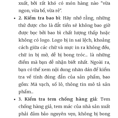
xuất, bởi rất khó có món hàng nào "vừa
ngon, vừa bổ, vừa rẻ".
2. Kiểm tra bao bì
: Hãy nhớ rằng, những
thứ được cho là đắt tiền sẽ không bao giờ
được bọc bởi bao bì chất lượng thấp hoặc
không có logo. Logo bị in sai lệch, khoảng
cách giữa các chữ và mực in ra không đều,
chữ in bị mờ, dễ bị bong tróc... là những
điểm mà bạn dễ nhận biết nhất. Ngoài ra,
bạn có thể xem nội dung nhãn dán để kiểm
tra về tính đúng đắn của sản phẩm, bao
gồm: Mã vạch, số lô, thông tin mô tả sản
phẩm...
3. Kiểm tra tem chống hàng giả
: Tem
chống hàng giả, tem mác của nhà sản xuất
phải đảm bảo nguyên vẹn, không bị bong