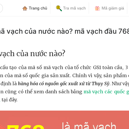
Trang chủ
Tra mã vạch
Mã giảm giá
mã vạch của nước nào? mã vạch đầu 76
 vạch của nước nào?
cấu tạo của mã số mã vạch của tổ chức GS1 toàn cầu, 3 
ện của mã số quốc gia sản xuất. Chính vì vậy, sản phẩm
 định là
hàng hóa có nguồn gốc xuất xứ từ Thụy Sỹ
. Như vậ
ạn cũng có thể xem danh sách bảng
mã vạch các quốc g
i
tại đây.