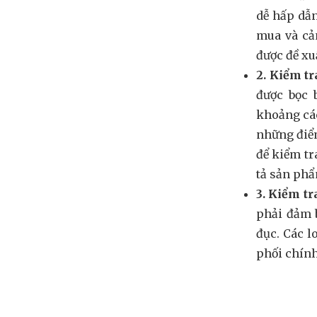
dễ hấp dẫn
mua và cả
được đề xu
2. Kiểm tr
được bọc 
khoảng các
những điểm
để kiểm tr
tả sản phẩm
3. Kiểm t
phải đảm b
đục. Các l
phối chín