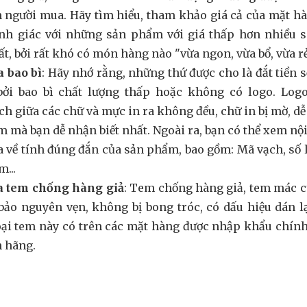
 người mua. Hãy tìm hiểu, tham khảo giá cả của mặt h
nh giác với những sản phẩm với giá thấp hơn nhiều so
ất, bởi rất khó có món hàng nào "vừa ngon, vừa bổ, vừa rẻ
a bao bì
: Hãy nhớ rằng, những thứ được cho là đắt tiền 
bởi bao bì chất lượng thấp hoặc không có logo. Logo 
h giữa các chữ và mực in ra không đều, chữ in bị mờ, dễ b
 mà bạn dễ nhận biết nhất. Ngoài ra, bạn có thể xem n
a về tính đúng đắn của sản phẩm, bao gồm: Mã vạch, số 
...
ra tem chống hàng giả
: Tem chống hàng giả, tem mác c
ảo nguyên vẹn, không bị bong tróc, có dấu hiệu dán l
oại tem này có trên các mặt hàng được nhập khẩu chín
h hãng.