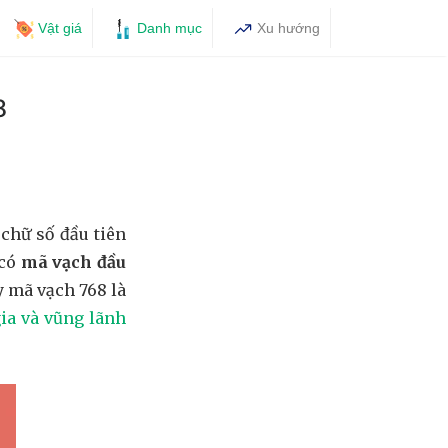
Vật giá
Danh mục
Xu hướng
8
chữ số đầu tiên
 có
mã vạch đầu
y mã vạch 768 là
ia và vũng lãnh