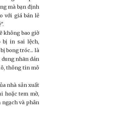
àng mà bạn định
 với giá bán lẻ
".
sẽ không bao giờ
bị in sai lệch,
ị bong tróc... là
ội dung nhãn dán
lô, thông tin mô
ủa nhà sản xuất
ại hoặc tem mờ,
h ngạch và phân