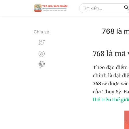
768 là 
Chia sẻ
768 là mã
Theo đặc điểm 
chính là đại di
768
sẽ được xác
của Thụy Sỹ. B
thổ trên thế giớ