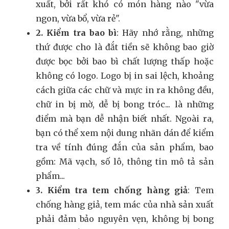
xuất, bởi rất khó có món hàng nào "vừa
ngon, vừa bổ, vừa rẻ".
2. Kiểm tra bao bì
: Hãy nhớ rằng, những
thứ được cho là đắt tiền sẽ không bao giờ
được bọc bởi bao bì chất lượng thấp hoặc
không có logo. Logo bị in sai lệch, khoảng
cách giữa các chữ và mực in ra không đều,
chữ in bị mờ, dễ bị bong tróc... là những
điểm mà bạn dễ nhận biết nhất. Ngoài ra,
bạn có thể xem nội dung nhãn dán để kiểm
tra về tính đúng đắn của sản phẩm, bao
gồm: Mã vạch, số lô, thông tin mô tả sản
phẩm...
3. Kiểm tra tem chống hàng giả
: Tem
chống hàng giả, tem mác của nhà sản xuất
phải đảm bảo nguyên vẹn, không bị bong