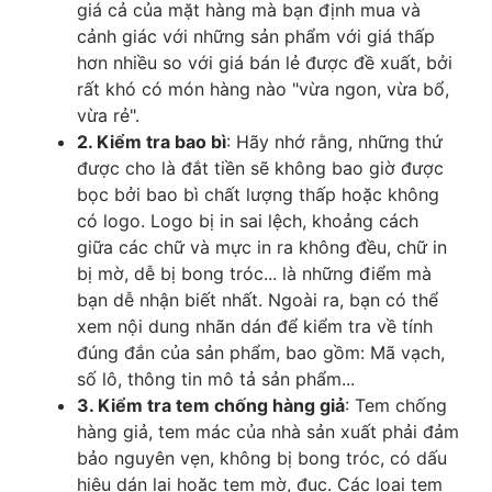
giá cả của mặt hàng mà bạn định mua và
cảnh giác với những sản phẩm với giá thấp
hơn nhiều so với giá bán lẻ được đề xuất, bởi
rất khó có món hàng nào "vừa ngon, vừa bổ,
vừa rẻ".
2. Kiểm tra bao bì
: Hãy nhớ rằng, những thứ
được cho là đắt tiền sẽ không bao giờ được
bọc bởi bao bì chất lượng thấp hoặc không
có logo. Logo bị in sai lệch, khoảng cách
giữa các chữ và mực in ra không đều, chữ in
bị mờ, dễ bị bong tróc... là những điểm mà
bạn dễ nhận biết nhất. Ngoài ra, bạn có thể
xem nội dung nhãn dán để kiểm tra về tính
đúng đắn của sản phẩm, bao gồm: Mã vạch,
số lô, thông tin mô tả sản phẩm...
3. Kiểm tra tem chống hàng giả
: Tem chống
hàng giả, tem mác của nhà sản xuất phải đảm
bảo nguyên vẹn, không bị bong tróc, có dấu
hiệu dán lại hoặc tem mờ, đục. Các loại tem