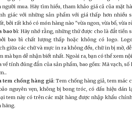
 người mua. Hãy tìm hiểu, tham khảo giá cả của mặt h
nh giác với những sản phẩm với giá thấp hơn nhiều so
ất, bởi rất khó có món hàng nào "vừa ngon, vừa bổ, vừa rẻ
a bao bì
: Hãy nhớ rằng, những thứ được cho là đắt tiền 
bởi bao bì chất lượng thấp hoặc không có logo. Logo 
h giữa các chữ và mực in ra không đều, chữ in bị mờ, dễ b
 mà bạn dễ nhận biết nhất. Ngoài ra, bạn có thể xem n
a về tính đúng đắn của sản phẩm, bao gồm: Mã vạch, số 
...
ra tem chống hàng giả
: Tem chống hàng giả, tem mác c
ảo nguyên vẹn, không bị bong tróc, có dấu hiệu dán l
oại tem này có trên các mặt hàng được nhập khẩu chín
h hãng.