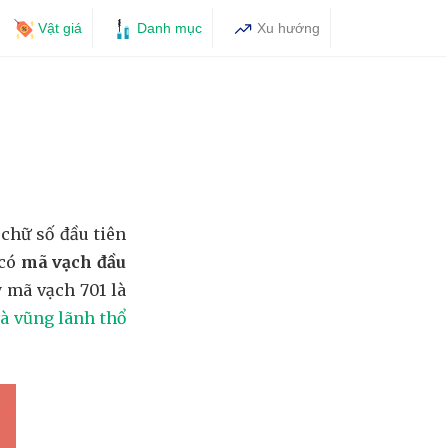
Vật giá
Danh mục
Xu hướng
1
chữ số đầu tiên
 có
mã vạch đầu
y mã vạch 701 là
và vũng lãnh thổ