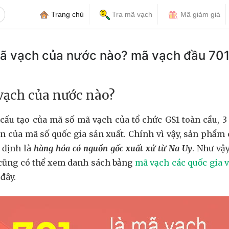
Trang chủ
Tra mã vạch
Mã giảm giá
mã vạch của nước nào? mã vạch đầu 70
vạch của nước nào?
cấu tạo của mã số mã vạch của tổ chức GS1 toàn cầu, 3 
ện của mã số quốc gia sản xuất. Chính vì vậy, sản phẩm
 định là
hàng hóa có nguồn gốc xuất xứ từ Na Uy
. Như vậ
 cũng có thể xem danh sách bảng
mã vạch các quốc gia 
 đây.