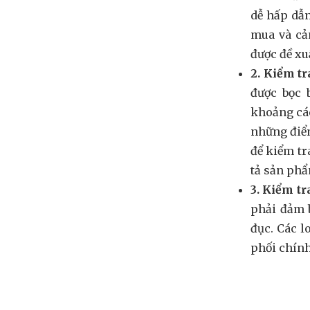
dễ hấp dẫn
mua và cả
được đề xu
2. Kiểm tr
được bọc 
khoảng các
những điểm
để kiểm tr
tả sản phẩm
3. Kiểm t
phải đảm b
đục. Các l
phối chín