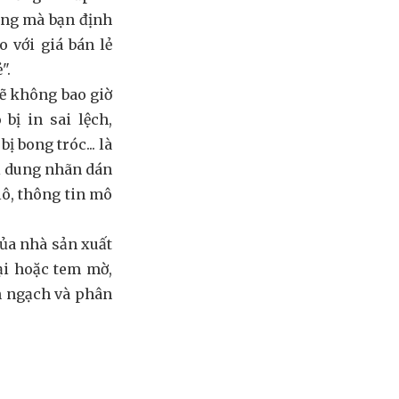
àng mà bạn định
 với giá bán lẻ
".
sẽ không bao giờ
bị in sai lệch,
ị bong tróc... là
ội dung nhãn dán
lô, thông tin mô
ủa nhà sản xuất
ại hoặc tem mờ,
h ngạch và phân