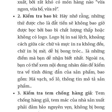
xuất, bởi rất khó có món hàng nào "vừa
ngon, vừa bổ, vừa rẻ".
2. Kiểm tra bao bì
: Hãy nhớ rằng, những
thứ được cho là đắt tiền sẽ không bao giờ
được bọc bởi bao bì chất lượng thấp hoặc
không có logo. Logo bị in sai lệch, khoảng
cách giữa các chữ và mực in ra không đều,
chữ in bị mờ, dễ bị bong tróc... là những
điểm mà bạn dễ nhận biết nhất. Ngoài ra,
bạn có thể xem nội dung nhãn dán để kiểm
tra về tính đúng đắn của sản phẩm, bao
gồm: Mã vạch, số lô, thông tin mô tả sản
phẩm...
3. Kiểm tra tem chống hàng giả
: Tem
chống hàng giả, tem mác của nhà sản xuất
phải đảm bảo nguyên vẹn, không bị bong