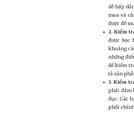
dễ hấp dẫn
mua và cả
được đề xu
2. Kiểm tr
được bọc 
khoảng các
những điểm
để kiểm tr
tả sản phẩm
3. Kiểm t
phải đảm b
đục. Các l
phối chín