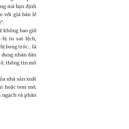
àng mà bạn định
 với giá bán lẻ
".
sẽ không bao giờ
bị in sai lệch,
ị bong tróc... là
ội dung nhãn dán
lô, thông tin mô
ủa nhà sản xuất
ại hoặc tem mờ,
h ngạch và phân