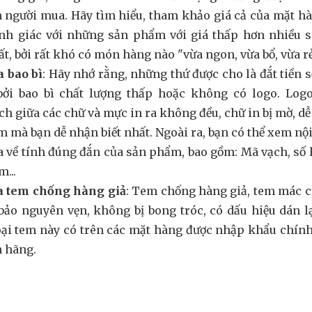
 người mua. Hãy tìm hiểu, tham khảo giá cả của mặt h
nh giác với những sản phẩm với giá thấp hơn nhiều so
ất, bởi rất khó có món hàng nào "vừa ngon, vừa bổ, vừa rẻ
a bao bì
: Hãy nhớ rằng, những thứ được cho là đắt tiền 
bởi bao bì chất lượng thấp hoặc không có logo. Logo 
h giữa các chữ và mực in ra không đều, chữ in bị mờ, dễ b
 mà bạn dễ nhận biết nhất. Ngoài ra, bạn có thể xem n
a về tính đúng đắn của sản phẩm, bao gồm: Mã vạch, số 
...
ra tem chống hàng giả
: Tem chống hàng giả, tem mác c
ảo nguyên vẹn, không bị bong tróc, có dấu hiệu dán l
oại tem này có trên các mặt hàng được nhập khẩu chín
h hãng.