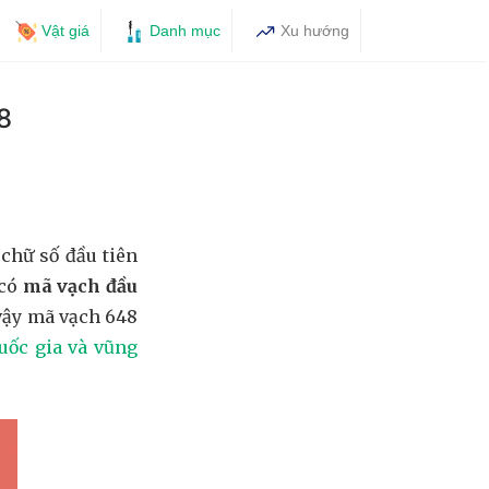
Vật giá
Danh mục
Xu hướng
8
chữ số đầu tiên
 có
mã vạch đầu
vậy mã vạch 648
uốc gia và vũng