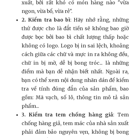
xuất, bởi rất khó có món hàng nào "vừa
ngon, vừa bổ, vừa rẻ".
2. Kiểm tra bao bì
: Hãy nhớ rằng, những
thứ được cho là đắt tiền sẽ không bao giờ
được bọc bởi bao bì chất lượng thấp hoặc
không có logo. Logo bị in sai lệch, khoảng
cách giữa các chữ và mực in ra không đều,
chữ in bị mờ, dễ bị bong tróc... là những
điểm mà bạn dễ nhận biết nhất. Ngoài ra,
bạn có thể xem nội dung nhãn dán để kiểm
tra về tính đúng đắn của sản phẩm, bao
gồm: Mã vạch, số lô, thông tin mô tả sản
phẩm...
3. Kiểm tra tem chống hàng giả
: Tem
chống hàng giả, tem mác của nhà sản xuất
phải đảm bảo nguyên vẹn, không bị bong