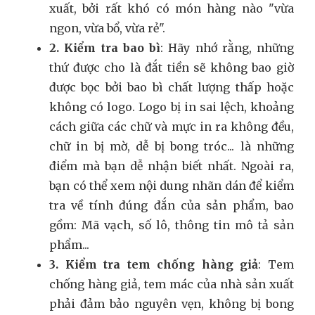
xuất, bởi rất khó có món hàng nào "vừa
ngon, vừa bổ, vừa rẻ".
2. Kiểm tra bao bì
: Hãy nhớ rằng, những
thứ được cho là đắt tiền sẽ không bao giờ
được bọc bởi bao bì chất lượng thấp hoặc
không có logo. Logo bị in sai lệch, khoảng
cách giữa các chữ và mực in ra không đều,
chữ in bị mờ, dễ bị bong tróc... là những
điểm mà bạn dễ nhận biết nhất. Ngoài ra,
bạn có thể xem nội dung nhãn dán để kiểm
tra về tính đúng đắn của sản phẩm, bao
gồm: Mã vạch, số lô, thông tin mô tả sản
phẩm...
3. Kiểm tra tem chống hàng giả
: Tem
chống hàng giả, tem mác của nhà sản xuất
phải đảm bảo nguyên vẹn, không bị bong