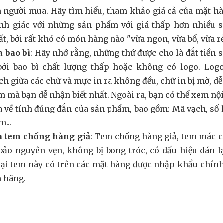
 người mua. Hãy tìm hiểu, tham khảo giá cả của mặt h
nh giác với những sản phẩm với giá thấp hơn nhiều so
ất, bởi rất khó có món hàng nào "vừa ngon, vừa bổ, vừa rẻ
a bao bì
: Hãy nhớ rằng, những thứ được cho là đắt tiền 
bởi bao bì chất lượng thấp hoặc không có logo. Logo 
h giữa các chữ và mực in ra không đều, chữ in bị mờ, dễ b
 mà bạn dễ nhận biết nhất. Ngoài ra, bạn có thể xem n
a về tính đúng đắn của sản phẩm, bao gồm: Mã vạch, số 
...
ra tem chống hàng giả
: Tem chống hàng giả, tem mác c
ảo nguyên vẹn, không bị bong tróc, có dấu hiệu dán l
oại tem này có trên các mặt hàng được nhập khẩu chín
h hãng.