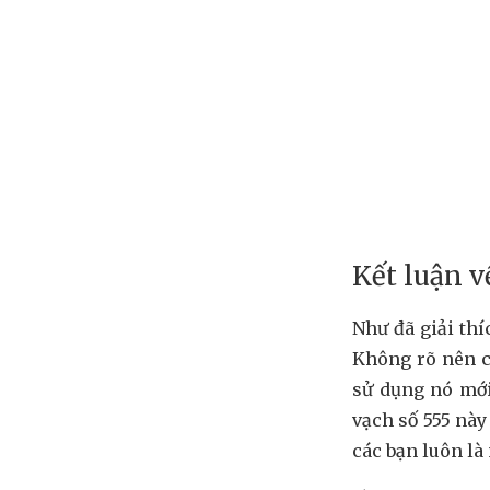
Kết luận v
Như đã giải thí
Không rõ nên c
sử dụng nó mới
vạch số 555 nà
các bạn luôn là