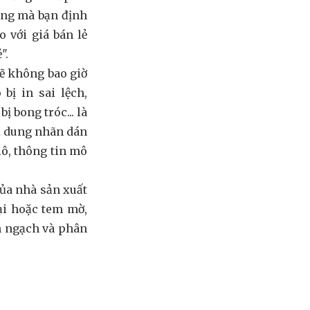
àng mà bạn định
 với giá bán lẻ
".
sẽ không bao giờ
bị in sai lệch,
ị bong tróc... là
ội dung nhãn dán
lô, thông tin mô
ủa nhà sản xuất
ại hoặc tem mờ,
h ngạch và phân