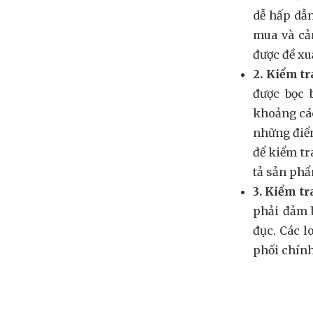
dễ hấp dẫn
mua và cả
được đề xu
2. Kiểm tr
được bọc 
khoảng các
những điểm
để kiểm tr
tả sản phẩm
3. Kiểm t
phải đảm b
đục. Các l
phối chín