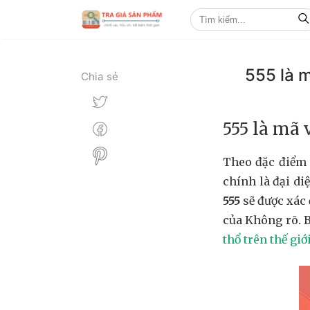
555 là 
Chia sẻ
555 là mã 
Theo đặc điểm 
chính là đại di
555
sẽ được xác 
của Không rõ. 
thổ trên thế giớ