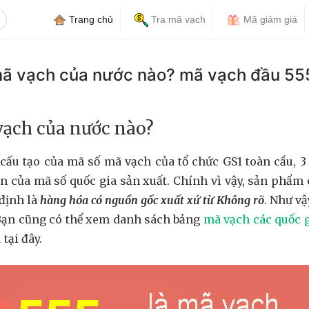
Trang chủ
Tra mã vạch
Mã giảm giá
mã vạch của nước nào? mã vạch đầu 55
vạch của nước nào?
cấu tạo của mã số mã vạch của tổ chức GS1 toàn cầu, 3 
ện của mã số quốc gia sản xuất. Chính vì vậy, sản phẩm
định là
hàng hóa có nguồn gốc xuất xứ từ Không rõ
. Như vậ
Bạn cũng có thể xem danh sách bảng
mã vạch các quốc g
i
tại đây.