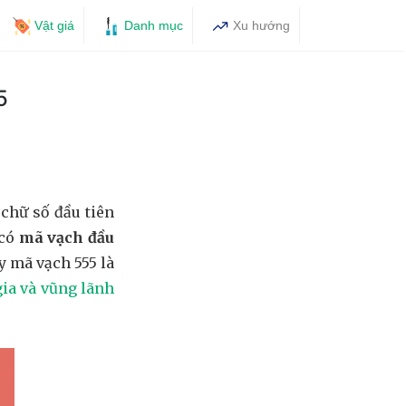
Vật giá
Danh mục
Xu hướng
5
chữ số đầu tiên
 có
mã vạch đầu
y mã vạch 555 là
ia và vũng lãnh