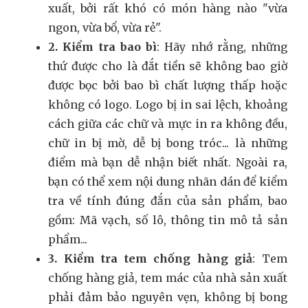
xuất, bởi rất khó có món hàng nào "vừa
ngon, vừa bổ, vừa rẻ".
2. Kiểm tra bao bì
: Hãy nhớ rằng, những
thứ được cho là đắt tiền sẽ không bao giờ
được bọc bởi bao bì chất lượng thấp hoặc
không có logo. Logo bị in sai lệch, khoảng
cách giữa các chữ và mực in ra không đều,
chữ in bị mờ, dễ bị bong tróc... là những
điểm mà bạn dễ nhận biết nhất. Ngoài ra,
bạn có thể xem nội dung nhãn dán để kiểm
tra về tính đúng đắn của sản phẩm, bao
gồm: Mã vạch, số lô, thông tin mô tả sản
phẩm...
3. Kiểm tra tem chống hàng giả
: Tem
chống hàng giả, tem mác của nhà sản xuất
phải đảm bảo nguyên vẹn, không bị bong