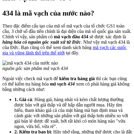
434 là mã vạch của nước nào?
Theo đặc điểm cấu tạo của mã số mã vạch của tổ chức GS1 toàn
cầu, 3 chữ số đầu tiên chính là đại diện của mã số quốc gia sản xuất.
Chính vì vậy, sản phẩm có
mã vạch đầu 434
sẽ được xác định là
hàng hóa có nguồn gốc xuất xứ từ Đức
. Như vậy mã vạch 434 là
của Đức. Bạn cũng có thể xem danh sách bảng
mã vạch các quốc
gia và vũng lãnh thổ trên thế giới
tại đây.
nguồn gốc sản phẩm mã vạch 434
Ngoài việc check mã vạch để
kiểm tra hàng giả
thì các bạn cũng
có thể kiểm tra hàng hóa
mã vạch 434
xem có phải hàng giả không
bằng những cách như:
1. Giá cả
: Hàng giả, hàng nhái và kém chất lượng thường
được bán với giá thấp và dễ hấp dẫn người mua. Hãy tìm
hiểu, tham khảo giá cả của mặt hàng mà bạn định mua và
cảnh giác với những sản phẩm với giá thấp hơn nhiều so với
giá bán lẻ được đề xuất, bởi rất khó có món hàng nào "vừa
ngon, vừa bổ, vừa rẻ".
2. Kiểm tra bao bì
: Hãy nhớ rằng, những thứ được cho là đắt