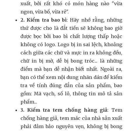
xuất, bởi rất khó có món hàng nào "vừa
ngon, vừa bổ, vừa rẻ".
2. Kiểm tra bao bì
: Hãy nhớ rằng, những
thứ được cho là đắt tiền sẽ không bao giờ
được bọc bởi bao bì chất lượng thấp hoặc
không có logo. Logo bị in sai lệch, khoảng
cách giữa các chữ và mực in ra không đều,
chữ in bị mờ, dễ bị bong tróc... là những
điểm mà bạn dễ nhận biết nhất. Ngoài ra,
bạn có thể xem nội dung nhãn dán để kiểm
tra về tính đúng đắn của sản phẩm, bao
gồm: Mã vạch, số lô, thông tin mô tả sản
phẩm...
3. Kiểm tra tem chống hàng giả
: Tem
chống hàng giả, tem mác của nhà sản xuất
phải đảm bảo nguyên vẹn, không bị bong