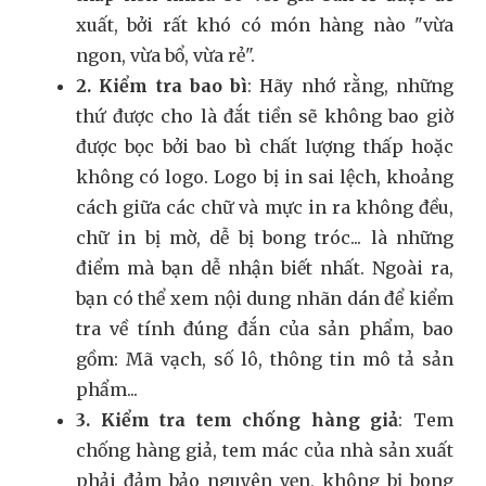
xuất, bởi rất khó có món hàng nào "vừa
ngon, vừa bổ, vừa rẻ".
2. Kiểm tra bao bì
: Hãy nhớ rằng, những
thứ được cho là đắt tiền sẽ không bao giờ
được bọc bởi bao bì chất lượng thấp hoặc
không có logo. Logo bị in sai lệch, khoảng
cách giữa các chữ và mực in ra không đều,
chữ in bị mờ, dễ bị bong tróc... là những
điểm mà bạn dễ nhận biết nhất. Ngoài ra,
bạn có thể xem nội dung nhãn dán để kiểm
tra về tính đúng đắn của sản phẩm, bao
gồm: Mã vạch, số lô, thông tin mô tả sản
phẩm...
3. Kiểm tra tem chống hàng giả
: Tem
chống hàng giả, tem mác của nhà sản xuất
phải đảm bảo nguyên vẹn, không bị bong