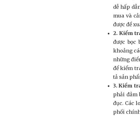
dễ hấp dẫn
mua và cả
được đề xu
2. Kiểm tr
được bọc 
khoảng các
những điểm
để kiểm tr
tả sản phẩm
3. Kiểm t
phải đảm b
đục. Các l
phối chín