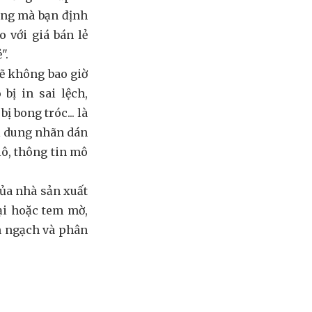
àng mà bạn định
 với giá bán lẻ
".
sẽ không bao giờ
bị in sai lệch,
ị bong tróc... là
ội dung nhãn dán
lô, thông tin mô
ủa nhà sản xuất
ại hoặc tem mờ,
h ngạch và phân