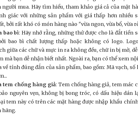
 người mua. Hãy tìm hiểu, tham khảo giá cả của mặt h
nh giác với những sản phẩm với giá thấp hơn nhiều so
ất, bởi rất khó có món hàng nào "vừa ngon, vừa bổ, vừa rẻ
a bao bì
: Hãy nhớ rằng, những thứ được cho là đắt tiền 
bởi bao bì chất lượng thấp hoặc không có logo. Logo 
h giữa các chữ và mực in ra không đều, chữ in bị mờ, dễ b
 mà bạn dễ nhận biết nhất. Ngoài ra, bạn có thể xem n
a về tính đúng đắn của sản phẩm, bao gồm: Mã vạch, số 
...
ra tem chống hàng giả
: Tem chống hàng giả, tem mác c
ảo nguyên vẹn, không bị bong tróc, có dấu hiệu dán l
oại tem này có trên các mặt hàng được nhập khẩu chín
h hãng.