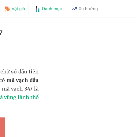
Vật giá
Danh mục
Xu hướng
7
chữ số đầu tiên
 có
mã vạch đầu
y mã vạch 347 là
à vũng lãnh thổ