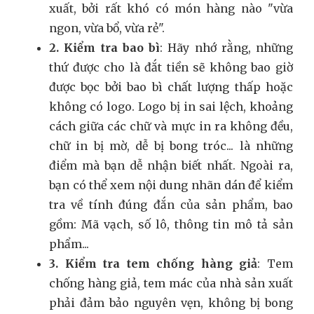
xuất, bởi rất khó có món hàng nào "vừa
ngon, vừa bổ, vừa rẻ".
2. Kiểm tra bao bì
: Hãy nhớ rằng, những
thứ được cho là đắt tiền sẽ không bao giờ
được bọc bởi bao bì chất lượng thấp hoặc
không có logo. Logo bị in sai lệch, khoảng
cách giữa các chữ và mực in ra không đều,
chữ in bị mờ, dễ bị bong tróc... là những
điểm mà bạn dễ nhận biết nhất. Ngoài ra,
bạn có thể xem nội dung nhãn dán để kiểm
tra về tính đúng đắn của sản phẩm, bao
gồm: Mã vạch, số lô, thông tin mô tả sản
phẩm...
3. Kiểm tra tem chống hàng giả
: Tem
chống hàng giả, tem mác của nhà sản xuất
phải đảm bảo nguyên vẹn, không bị bong