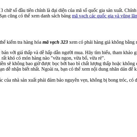
 chữ số đầu tiên chính là đại diện của mã số quốc gia sản xuất. Chín
 Bạn cũng có thể xem danh sách bảng
mã vạch các quốc gia và vũng lãnh
 thể kiểm tra hàng hóa
mã vạch 323
xem có phải hàng giả không bằng 
 bán với giá thấp và dễ hấp dẫn người mua. Hãy tìm hiểu, tham khảo 
ởi rất khó có món hàng nào "vừa ngon, vừa bổ, vừa rẻ".
tiền sẽ không bao giờ được bọc bởi bao bì chất lượng thấp hoặc không c
bạn dễ nhận biết nhất. Ngoài ra, bạn có thể xem nội dung nhãn dán để 
c của nhà sản xuất phải đảm bảo nguyên vẹn, không bị bong tróc, có dấ