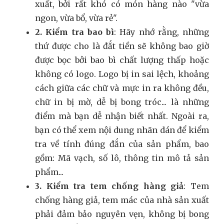
xuất, bởi rất khó có món hàng nào "vừa
ngon, vừa bổ, vừa rẻ".
2. Kiểm tra bao bì
: Hãy nhớ rằng, những
thứ được cho là đắt tiền sẽ không bao giờ
được bọc bởi bao bì chất lượng thấp hoặc
không có logo. Logo bị in sai lệch, khoảng
cách giữa các chữ và mực in ra không đều,
chữ in bị mờ, dễ bị bong tróc... là những
điểm mà bạn dễ nhận biết nhất. Ngoài ra,
bạn có thể xem nội dung nhãn dán để kiểm
tra về tính đúng đắn của sản phẩm, bao
gồm: Mã vạch, số lô, thông tin mô tả sản
phẩm...
3. Kiểm tra tem chống hàng giả
: Tem
chống hàng giả, tem mác của nhà sản xuất
phải đảm bảo nguyên vẹn, không bị bong