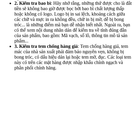
2. Kiểm tra bao bì
: Hãy nhớ rằng, những thứ được cho là đắt
tiền sẽ không bao giờ được bọc bởi bao bì chất lượng thấp
hoặc không có logo. Logo bị in sai lệch, khoảng cách giữa
các chữ và mực in ra không đều, chữ in bị mờ, dễ bị bong
tróc... là những điểm mà bạn dễ nhận biết nhất. Ngoài ra, bạn
có thể xem nội dung nhãn dán để kiểm tra về tính đúng đắn
của sản phẩm, bao gồm: Mã vạch, số lô, thông tin mô tả sản
phẩm...
3. Kiểm tra tem chống hàng giả
: Tem chống hàng giả, tem
mác của nhà sản xuất phải đảm bảo nguyên vẹn, không bị
bong tróc, có dấu hiệu dán lại hoặc tem mờ, đục. Các loại tem
này có trên các mặt hàng được nhập khẩu chính ngạch và
phân phối chính hãng.