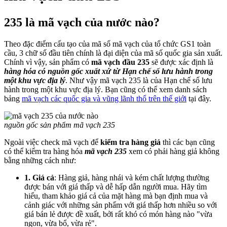
235 là mã vạch của nước nào?
Theo đặc điểm cấu tạo của mã số mã vạch của tổ chức GS1 toàn
cầu, 3 chữ số đầu tiên chính là đại diện của mã số quốc gia sản xuất.
Chính vì vậy, sản phẩm có
mã vạch đầu 235
sẽ được xác định là
hàng hóa có nguồn gốc xuất xứ từ Hạn chế số lưu hành trong
một khu vực địa lý
. Như vậy mã vạch 235 là của Hạn chế số lưu
hành trong một khu vực địa lý. Bạn cũng có thể xem danh sách
bảng
mã vạch các quốc gia và vũng lãnh thổ trên thế giới
tại đây.
nguồn gốc sản phẩm mã vạch 235
Ngoài việc check mã vạch để
kiểm tra hàng giả
thì các bạn cũng
có thể kiểm tra hàng hóa
mã vạch 235
xem có phải hàng giả không
bằng những cách như:
1. Giá cả
: Hàng giả, hàng nhái và kém chất lượng thường
được bán với giá thấp và dễ hấp dẫn người mua. Hãy tìm
hiểu, tham khảo giá cả của mặt hàng mà bạn định mua và
cảnh giác với những sản phẩm với giá thấp hơn nhiều so với
giá bán lẻ được đề xuất, bởi rất khó có món hàng nào "vừa
ngon, vừa bổ, vừa rẻ".